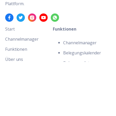
Plattform.
Start
Funktionen
Channelmanager
Channelmanager
Funktionen
Belegungskalender
Über uns
Belegungslisten
Blog
Gästekommunikation
Preise
Kalenderabgleich
Serviceleistungen
Gästedatenbank
Jetzt testen
Angebotsmanager
Vermieter-Login
Zentrales Postfach